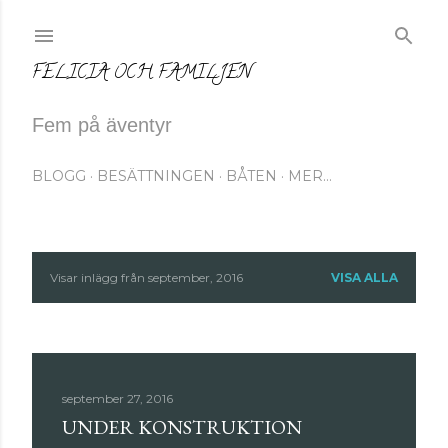
Fortsätt till huvudinnehåll
FELICIA OCH FAMILJEN
Fem på äventyr
BLOGG
BESÄTTNINGEN
BÅTEN
MER…
Visar inlägg från september, 2016
VISA ALLA
I
n
l
september 27, 2016
ä
UNDER KONSTRUKTION